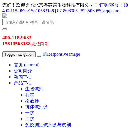
您好！欢迎光临北京睿芯诺生物科技有限公司！
订购/客服：186
400-118-9633/15810563188
|
873506985
|
873506985@qq.com
400-118-9633
15810563188
(微信同号)
Toggle navigation
首页
(current)
公司简介
新闻中心
产品中心
生物试剂
耗材
移液器
抗体试剂盒
一抗
二抗
免疫测定试剂盒与试剂