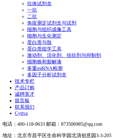
抗体试剂盒
一抗
二抗
免疫测定试剂盒与试剂
细胞与组织成像工具
细胞与生化测定
蛋白质与肽
蛋白质组学工具
激动剂、活化剂、拮抗剂与抑制剂
细胞株和裂解液
多重miRNA检测
多因子分析试剂盒
技术专栏
产品订购
诚聘英才
留言板
联系我们
Cytiva
电话：400-118-9633 邮箱：873506985@qq.com
地址：北京市昌平区生命科学园北清创意园3-3-205