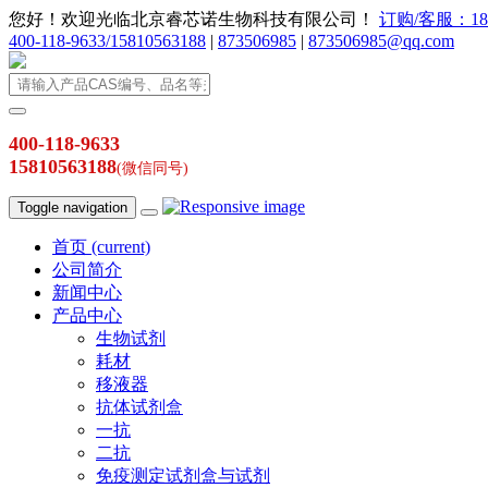
您好！欢迎光临北京睿芯诺生物科技有限公司！
订购/客服：186
400-118-9633/15810563188
|
873506985
|
873506985@qq.com
400-118-9633
15810563188
(微信同号)
Toggle navigation
首页
(current)
公司简介
新闻中心
产品中心
生物试剂
耗材
移液器
抗体试剂盒
一抗
二抗
免疫测定试剂盒与试剂