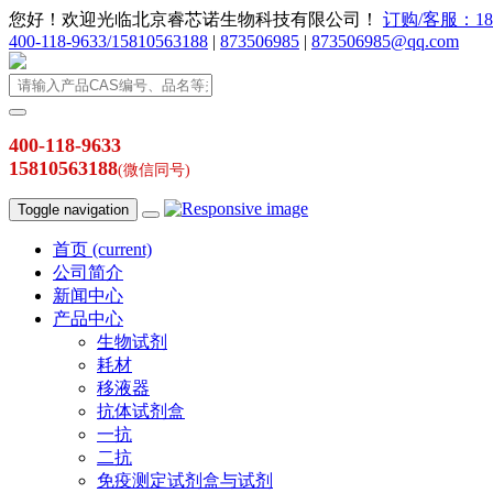
您好！欢迎光临北京睿芯诺生物科技有限公司！
订购/客服：186
400-118-9633/15810563188
|
873506985
|
873506985@qq.com
400-118-9633
15810563188
(微信同号)
Toggle navigation
首页
(current)
公司简介
新闻中心
产品中心
生物试剂
耗材
移液器
抗体试剂盒
一抗
二抗
免疫测定试剂盒与试剂