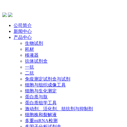
公司简介
新闻中心
产品中心
生物试剂
耗材
移液器
抗体试剂盒
一抗
二抗
免疫测定试剂盒与试剂
细胞与组织成像工具
细胞与生化测定
蛋白质与肽
蛋白质组学工具
激动剂、活化剂、拮抗剂与抑制剂
细胞株和裂解液
多重miRNA检测
多因子分析试剂盒