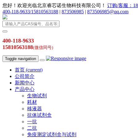
您好！欢迎光临北京睿芯诺生物科技有限公司！
订购/客服：186
400-118-9633/15810563188
|
873506985
|
873506985@qq.com
400-118-9633
15810563188
(微信同号)
Toggle navigation
首页
(current)
公司简介
新闻中心
产品中心
生物试剂
耗材
移液器
抗体试剂盒
一抗
二抗
免疫测定试剂盒与试剂