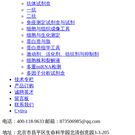
抗体试剂盒
一抗
二抗
免疫测定试剂盒与试剂
细胞与组织成像工具
细胞与生化测定
蛋白质与肽
蛋白质组学工具
激动剂、活化剂、拮抗剂与抑制剂
细胞株和裂解液
多重miRNA检测
多因子分析试剂盒
技术专栏
产品订购
诚聘英才
留言板
联系我们
Cytiva
电话：400-118-9633 邮箱：873506985@qq.com
地址：北京市昌平区生命科学园北清创意园3-3-205